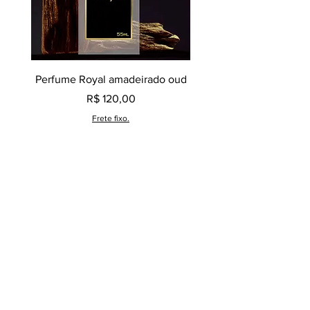
Perfume Royal amadeirado oud
Decant perfume Saphir,
Preço
R$ 120,00
Frete fixo.