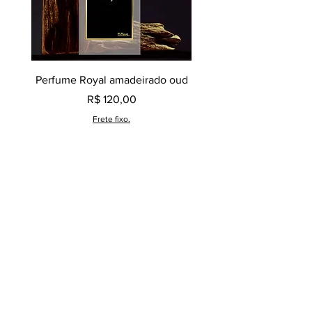
Perfume Royal amadeirado oud
Decant perfume Saphir,
Preço
R$ 120,00
Frete fixo.