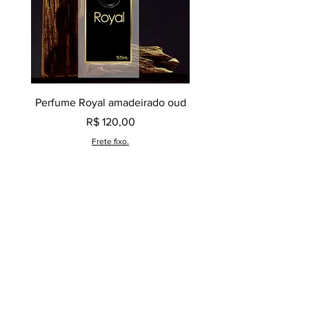
Perfume Royal amadeirado oud
Decant perfume Saphir,
Preço
R$ 120,00
Frete fixo.