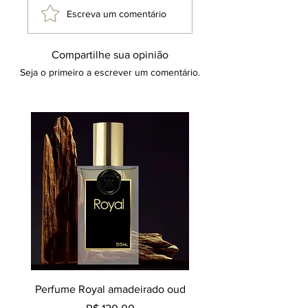
Acessórios Masculinos.
Escreva um comentário
Compartilhe sua opinião
Seja o primeiro a escrever um comentário.
Perfume Royal amadeirado oud
Decant perfume Saphir,
Preço