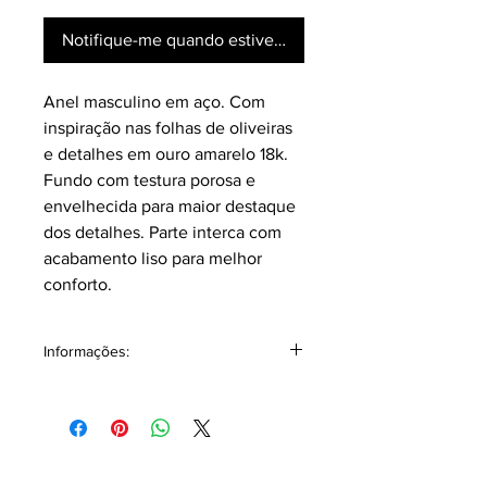
Notifique-me quando estiver disponível
Anel masculino em aço. Com
inspiração nas folhas de oliveiras
e detalhes em ouro amarelo 18k.
Fundo com testura porosa e
envelhecida para maior destaque
dos detalhes. Parte interca com
acabamento liso para melhor
conforto.
Informações:
Acompanha junto embalagem
individual podendo ser utilizada com
ótima opção para presentear alguém
especial!