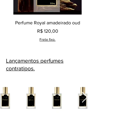
Perfume Royal amadeirado oud
Decant perfume Saphir,
Preço
R$ 120,00
Frete fixo.
Lançamentos perfumes
contratipos.