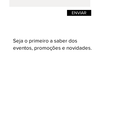
ENVIAR
Seja o primeiro a saber dos
eventos, promoções e novidades.
Enviar
K L A U K
Loja on-line de moda masculina e
feminina. Camisetas masculinas de estilos
e design pensadas para quem busca
roupas masculinas com conceito,
acabamento e malhas variadas e com