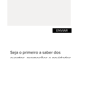
ENVIAR
Seja o primeiro a saber dos
eventos, promoções e novidades.
Enviar
K L A U K