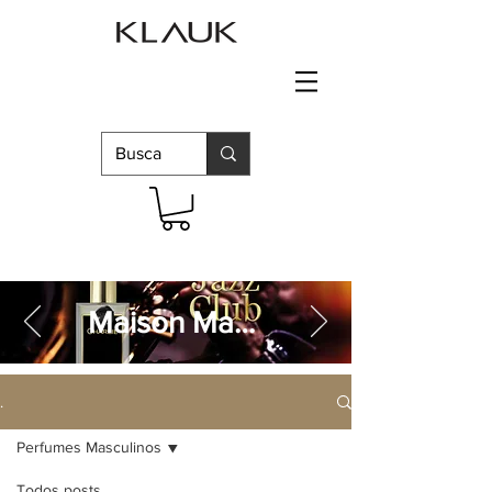
Maison Martin Margiela
.
Perfumes Masculinos
Todos posts