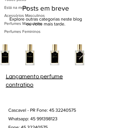
Posts em breve
Está na moda
Acessórios Masculinos
Explore outras categorias neste blog
Perfumes Masculinos
ou volte mais tarde.
Perfumes Femininos
Lançamento perfume
contratipo
Cascavel - PR Fone: 45 32240575
Whatsapp:
45 991398123
Fone:
45 32240575