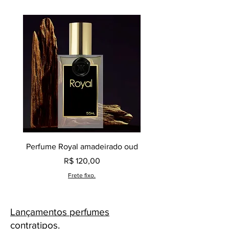
aquático, cítrico e ambarado. E é
muito maravilhoso!
Perfume Royal amadeirado oud
Decant perfume Saphir,
Preço
R$ 120,00
Frete fixo.
Lançamentos perfumes
contratipos.