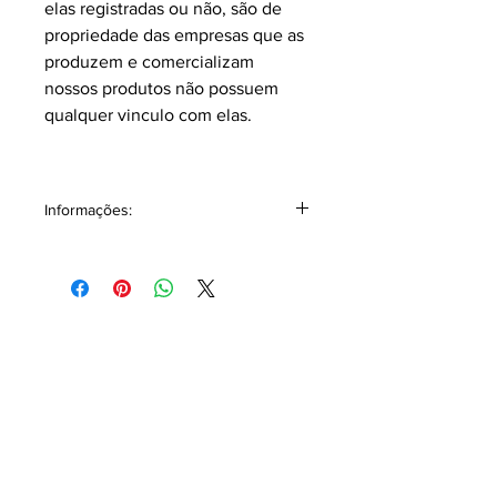
elas registradas ou não, são de
propriedade das empresas que as
produzem e comercializam
nossos produtos não possuem
qualquer vinculo com elas.
Informações:
Volumetria: Contém 15 ml.
Classificação: Amadeirado
Pirâmide Olfativa
Notas topo: Bergamota, Abacaxi,
Limão, Cassis, Cardamomo, Canela.
Notas corpo: Especiarias, Jasmim,
Lírio-do-Vale, Rosa, Violeta, Folha de
Violeta.
Notas fundo: Notas Amadeiradas,
Agarwood (Oud), Âmbar, Almíscar,
Cedro, Sândalo.