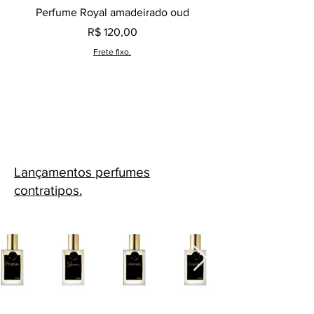
Perfume Royal amadeirado oud
Decant perfume Saphir,
Preço
R$ 120,00
Frete fixo.
Lançamentos perfumes
contratipos.