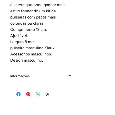
discreta que pode ganhar mais
estilo formando um kit de
pulseiras com peças mais
coloridas ou claras.
Comprimento 18 cm.
Ajustável.
Largura 8 mm.
pulseira masculina Klauk.
Acessórios masculinos.
Design masculino.
Informações:
Acompanha junto embalagem
individual podendo ser utilizada com
ótima opção para presentear alguém
especial!
Buscamos oferecer o máximo de
qualidade nos acabamentos, algumas