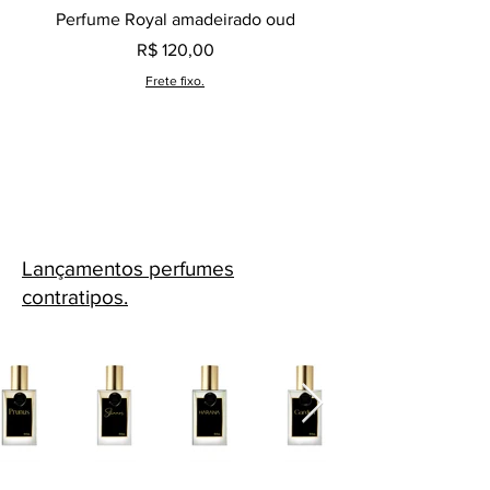
Perfume Royal amadeirado oud
Decant perfume Saphir,
Preço
R$ 120,00
Frete fixo.
Lançamentos perfumes
contratipos.