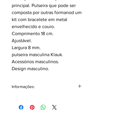
principal. Pulseira que pode ser
composta por outras formanod um
kit com bracelete em metal
envelhecido e couro.
Comprimento 18 cm.
Ajustável.
Largura 8 mm.
pulseira masculina Klauk.
Acessórios masculinos.
Design masculino.
Informações:
Acompanha junto embalagem
individual podendo ser utilizada com
ótima opção para presentear alguém
especial!
Buscamos oferecer o máximo de
qualidade nos acabamentos, algumas