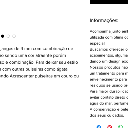
Informações:
Acompanha junto emb
utilizada com ótima 
especial!
miçangas de 4 mm com combinação de
Buscamos oferecer o
smo sendo uma cor atraente porém
acabamentos, alguma
dando um design excl
uso e combinação. Para deixar seu estilo
Nossos produtos não
a com outras pulseiras como ágata
um tratamento para m
endo Acrescentar pulseiras em couro ou
envelhecimento para 
resíduos se usado pro
Para maior durabilid
evitar contato direto
água do mar, perfume
A conservação e bel
dos seus cuidados.