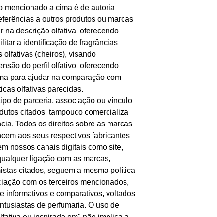
to mencionado a cima é de autoria
eferências a outros produtos ou marcas
r na descrição olfativa, oferecendo
itar a identificação de fragrâncias
 olfativas (cheiros), visando
nsão do perfil olfativo, oferecendo
ma para ajudar na comparação com
ticas olfativas parecidas.
ipo de parceria, associação ou vínculo
dutos citados, tampouco comercializa
ncia. Todos os direitos sobre as marcas
cem aos seus respectivos fabricantes
m nossos canais digitais como site,
ualquer ligação com as marcas,
mistas citados, seguem a mesma política
ociação com os terceiros mencionados,
 informativos e comparativos, voltados
entusiastas de perfumaria. O uso de
fativa ou inspirado em" não implica a