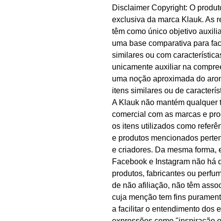
Disclaimer Copyright: O produ
exclusiva da marca Klauk. As r
têm como único objetivo auxilia
uma base comparativa para facil
similares ou com características
unicamente auxiliar na compree
uma noção aproximada do aro
itens similares ou de caracterís
A Klauk não mantém qualquer t
comercial com as marcas e pro
os itens utilizados como referê
e produtos mencionados perten
e criadores. Da mesma forma, e
Facebook e Instagram não há q
produtos, fabricantes ou perfu
de não afiliação, não têm ass
cuja menção tem fins puramente
a facilitar o entendimento dos 
expressões como "inspiração ol