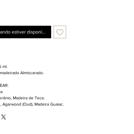
ando estiver disponível
 ml.
 Amadeirado Almiscarado.
EAR.
a.
erânio,
Madeira de Teca.
r, Agarwood (Oud),
Madeira Guaiac.