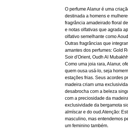
O perfume Alanur é uma criação
destinada a homens e mulheres
fragrância amadeirado floral de
e notas olfativas que agrada a
olfativo semelhante como Aoud
Outras fragrâncias que integra
amantes dos perfumes: Gold R
Soir d'Оrient, Oudh Al Mubakhh
Como uma joia rara, Alanur, of
quem ousa usá-lo, seja homem
estações frias. Seus acordes pr
madeira criam uma exclusividade
desabrocha com a beleza singu
com a preciosidade da madeira
exclusividade da bergamota sic
almíscar e do oud.Atenção: Es
masculino, mas entendemos pe
um feminino também.