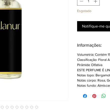
Esgotado
Notifique-me qu
Informações:
Volumetria: Contém 15
Classificação: Floral
Pirâmide Olfativa
ESTE PERFUME É LIN
Notas topo:
Bergamot
Notas corpo: Rosa, G
Notas fundo: Almísca