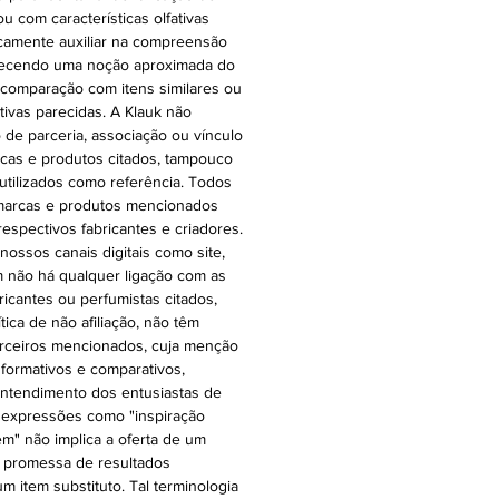
ou com características olfativas
icamente auxiliar na compreensão
oferecendo uma noção aproximada do
 comparação com itens similares ou
ativas parecidas. A Klauk não
 de parceria, associação ou vínculo
cas e produtos citados, tampouco
 utilizados como referência. Todos
 marcas e produtos mencionados
espectivos fabricantes e criadores.
ossos canais digitais como site,
 não há qualquer ligação com as
ricantes ou perfumistas citados,
ica de não afiliação, não têm
rceiros mencionados, cuja menção
nformativos e comparativos,
o entendimento dos entusiastas de
 expressões como "inspiração
 em" não implica a oferta de um
a promessa de resultados
m item substituto. Tal terminologia