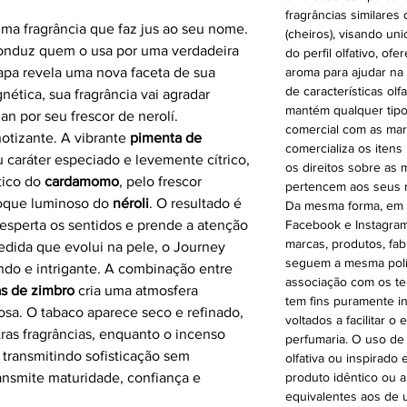
fragrâncias similares 
ma fragrância que faz jus ao seu nome.
(cheiros), visando un
onduz quem o usa por uma verdadeira
do perfil olfativo, 
tapa revela uma nova faceta de sua
aroma para ajudar na
de características olf
nética, sua fragrância vai agradar
mantém qualquer tipo
 por seu frescor de nerolí.
comercial com as mar
otizante. A vibrante
pimenta de
comercializa os itens
caráter especiado e levemente cítrico,
os direitos sobre as
tico do
cardamomo
, pelo frescor
pertencem aos seus r
oque luminoso do
néroli
. O resultado é
Da mesma forma, em n
esperta os sentidos e prende a atenção
Facebook e Instagram
marcas, produtos, fab
edida que evolui na pele, o Journey
seguem a mesma polít
ndo e intrigante. A combinação entre
associação com os te
s de zimbro
cria uma atmosfera
tem fins puramente i
osa. O tabaco aparece seco e refinado,
voltados a facilitar 
as fragrâncias, enquanto o incenso
perfumaria. O uso de
, transmitindo sofisticação sem
olfativa ou inspirado
nsmite maturidade, confiança e
produto idêntico ou 
equivalentes aos de u