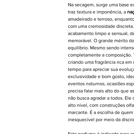
Na secagem, surge uma base e
traz textura e imponência, a
nag
amadeirado e terroso, enquant
com uma cremosidade discreta
acabamento limpo e sensual, d
memorável. O grande mérito do
equilíbrio. Mesmo sendo inten
completamente a composição. 
criando uma fragrância rica e
tempo para apreciar sua evoluç
exclusividade e bom gosto, idea
eventos noturnos, ocasiões es
precisa falar mais alto do que 
não busca agradar a todos. Ele
alto nível, com construções olfa
marcante. É a escolha de quem
inesquecível por meio da discri
Este perfume é indicado para 