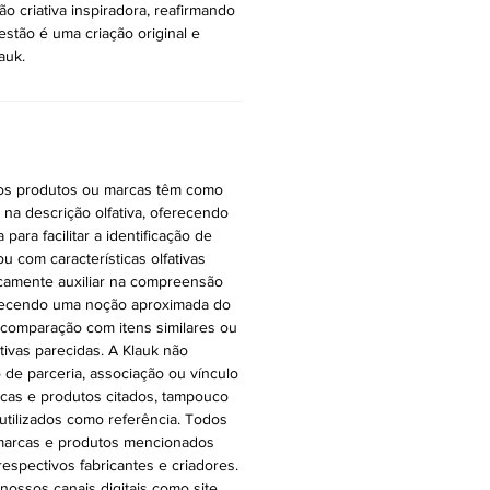
ão criativa inspiradora, reafirmando
stão é uma criação original e
auk.
ros produtos ou marcas têm como
r na descrição olfativa, oferecendo
ara facilitar a identificação de
ou com características olfativas
icamente auxiliar na compreensão
oferecendo uma noção aproximada do
 comparação com itens similares ou
ativas parecidas. A Klauk não
 de parceria, associação ou vínculo
cas e produtos citados, tampouco
 utilizados como referência. Todos
 marcas e produtos mencionados
espectivos fabricantes e criadores.
ossos canais digitais como site,