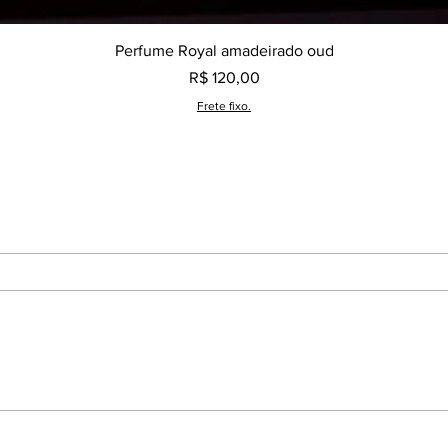
Visualização rápida
Perfume Royal amadeirado oud
Preço
R$ 120,00
Frete fixo.