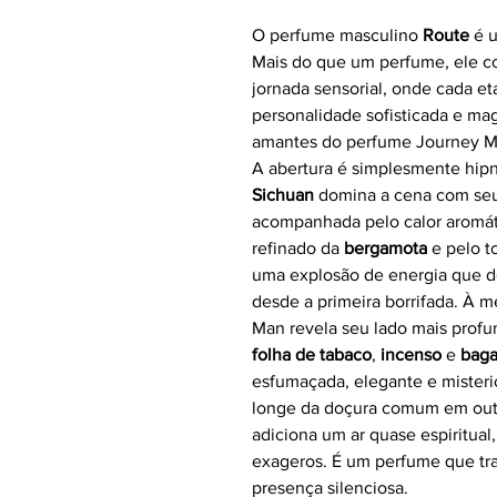
O perfume masculino
Route
é u
Mais do que um perfume, ele c
jornada sensorial, onde cada e
personalidade sofisticada e mag
amantes do perfume Journey Man
A abertura é simplesmente hipn
Sichuan
domina a cena com seu 
acompanhada pelo calor aromá
refinado da
bergamota
e pelo t
uma explosão de energia que d
desde a primeira borrifada. À m
Man revela seu lado mais profu
folha de tabaco
,
incenso
e
baga
esfumaçada, elegante e misteri
longe da doçura comum em outr
adiciona um ar quase espiritual
exageros. É um perfume que tra
presença silenciosa.