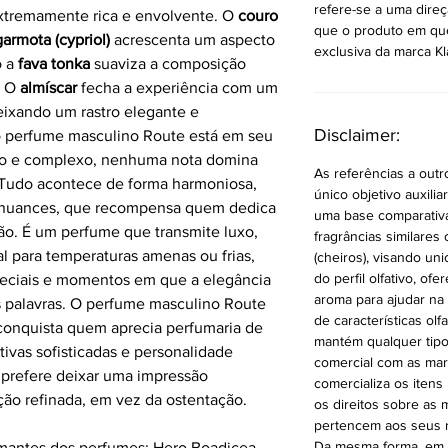
refere-se a uma direç
xtremamente rica e envolvente. O
couro
que o produto em que
armota (cypriol)
acrescenta um aspecto
exclusiva da marca Kl
o a
fava tonka
suaviza a composição
. O
almíscar
fecha a experiência com um
eixando um rastro elegante e
Disclaimer:
 perfume masculino Route está em seu
so e complexo, nenhuma nota domina
As referências a out
Tudo acontece de forma harmoniosa,
único objetivo auxilia
m nuances, que recompensa quem dedica
uma base comparativa p
ão. É um perfume que transmite luxo,
fragrâncias similares 
l para temperaturas amenas ou frias,
(cheiros), visando un
do perfil olfativo, 
peciais e momentos em que a elegância
aroma para ajudar na
as palavras. O perfume masculino Route
de características olf
 conquista quem aprecia perfumaria de
mantém qualquer tipo
tivas sofisticadas e personalidade
comercial com as mar
 prefere deixar uma impressão
comercializa os itens
ção refinada, em vez da ostentação.
os direitos sobre as
pertencem aos seus r
Da mesma forma, em n
amantes dos perfumes: Hero Boadicea,