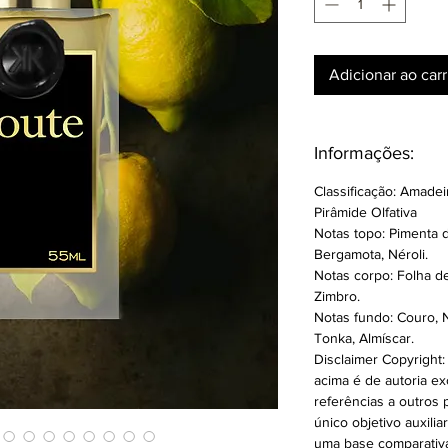
Adicionar ao car
Informações:
Classificação: Amade
Pirâmide Olfativa
Notas topo: Pimenta
Bergamota, Néroli.
Notas corpo: Folha d
Zimbro.
Notas fundo: Couro, 
Tonka, Almíscar.
Disclaimer Copyright
acima é de autoria ex
referências a outros
único objetivo auxilia
uma base comparativa p