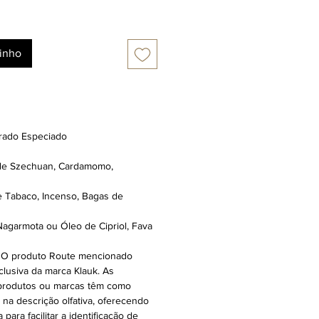
rinho
irado Especiado
 de Szechuan, Cardamomo,
e Tabaco, Incenso, Bagas de
Nagarmota ou Óleo de Cipriol, Fava
: O produto Route mencionado
clusiva da marca Klauk. As
 produtos ou marcas têm como
r na descrição olfativa, oferecendo
ara facilitar a identificação de