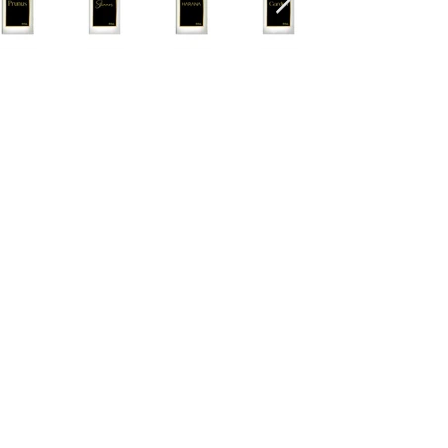
Cascavel - PR Fone: 45 32240575
Whatsapp:
45 991398123
Fone:
45 32240575
HORÁRIOS ATENDIMENTO:
Segunda a Sexta
9:00 - 12:00 / 13:30 - 17:00
Quem somos
Como comprar