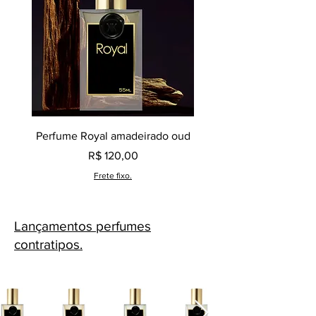
Perfume Royal amadeirado oud
Decant perfume Saphir,
Preço
R$ 120,00
Frete fixo.
Lançamentos perfumes
contratipos.