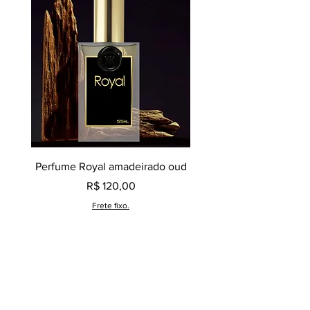
Perfume Royal amadeirado oud
Decant perfume Saphir,
Preço
R$ 120,00
Frete fixo.