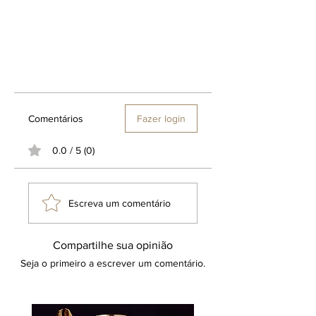
P
76
56 cm
48 cm
32 cm
cm
M
77
57 cm
49 cm
34 cm
cm
Comentários
Fazer login
G
78
58 cm
50 cm
36 cm
cm
0.0 / 5 (0)
Camiseta masculina com transparência
klauk.
Escreva um comentário
Compartilhe sua opinião
Seja o primeiro a escrever um comentário.