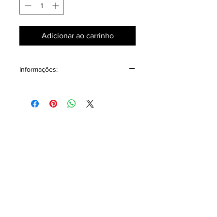
Adicionar ao carrinho
Informações:
Camiseta masculina em malha leve de
toque macio e fácil eliminação de
umidade, ideal para verão mantendo
tendências da moda masculina com o
conforto.
Modo de conservação:
Lavar com sabão neutro.
Somente a mão.
Composição:
82% viscose 18% poliéster.
Medidas:
tam.
altura
ombro
manga
largura
larg.