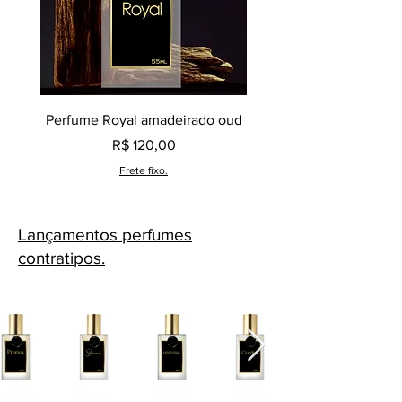
Perfume Royal amadeirado oud
Decant perfume Saphir,
Preço
R$ 120,00
Frete fixo.
Lançamentos perfumes
contratipos.