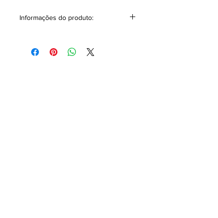
Informações do produto:
Camiseta masculina manga longa em
malha com textura de tricô leve de
toque macio e fácil eliminação de
umidade, mantendo tendências da
moda masculina com o conforto.
Composição:
74% poliéster 26% viscose.
Modo de conservação:
Lavar com sabão neutro.
Preferencialmente a mão.
Não necessita passar, malha de baixo
amarrotamento.