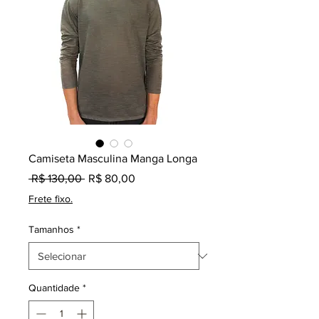
Camiseta Masculina Manga Longa
Preço
Preço
 R$ 130,00 
R$ 80,00
normal
promocional
Frete fixo.
Tamanhos
*
Quantidade
*