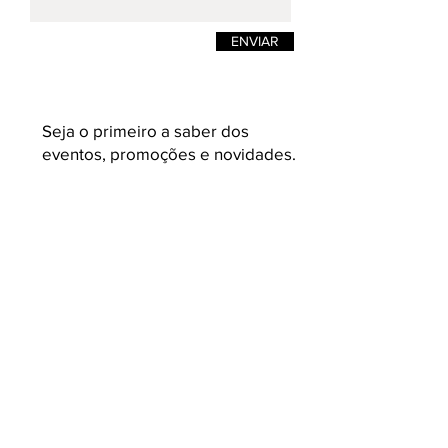
ENVIAR
Seja o primeiro a saber dos
eventos, promoções e novidades.
Enviar
K L A U K
Loja on-line de moda masculina e
feminina. Camisetas masculinas de estilos
e design pensadas para quem busca
roupas masculinas com conceito,
acabamento e malhas variadas e com