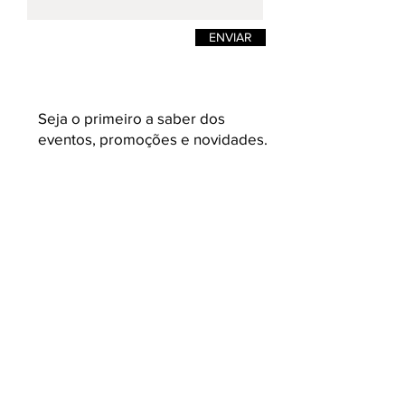
ENVIAR
Seja o primeiro a saber dos
eventos, promoções e novidades.
Enviar
K L A U K
Loja on-line de moda masculina e
feminina. Camisetas masculinas de estilos
e design pensadas para quem busca
roupas masculinas com conceito,
acabamento e malhas variadas e com