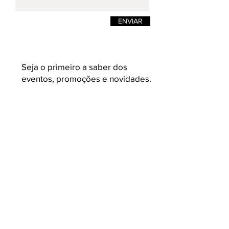
ENVIAR
Seja o primeiro a saber dos
eventos, promoções e novidades.
Enviar
K L A U K
Loja on-line de moda masculina e
feminina. Camisetas masculinas de estilos
e design pensadas para quem busca
roupas masculinas com conceito,
acabamento e malhas variadas e com