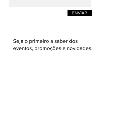
ENVIAR
Seja o primeiro a saber dos
eventos, promoções e novidades.
Enviar
K L A U K
Loja on-line de moda masculina e
feminina. Camisetas masculinas de estilos
e design pensadas para quem busca
roupas masculinas com conceito,
acabamento e malhas variadas e com